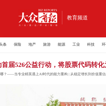
教育频道
头条
保险
地产
旅游
能源
工业
科技
环
宠物
健康
亲子
公益
电商
家居
酒业
酒
重庆
江西
海南
云南
北京
甘肃
河南
河
首届526公益行动，将股票代码转
内蒙古
游戏
母婴
颈在哪？——当专业精英遇上AI时代的能力重构
|
从稳定增长到价值重估