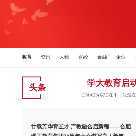
教育
资讯
人物
财经
金融
企业
体育
文化艺术
音乐
旅游
生活消费
湖北
安徽
四川
贵州
广西
福建
学大教育启动
头条
新疆
宁夏
天津
吉林
辽宁
黑龙江
CFA/CPA双证在手，瓶
廿载芳华育匠才 产教融合启新程——合肥