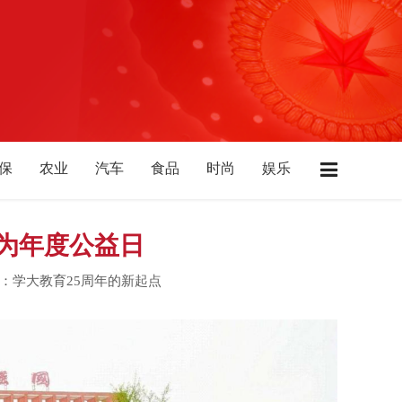
保
农业
汽车
食品
时尚
娱乐
店
广东
江苏
浙江
上海
湖南
北
陕西
山西
山东
西藏
青海
化为年度公益日
：学大教育25周年的新起点
“声