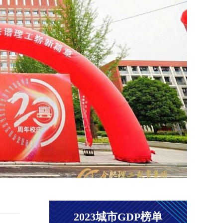
阅读
5月3
津冀
动由
合主
京津
社、
众读
句象书
2023城市GDP榜单