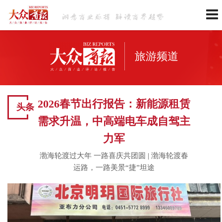
旅游频道
2026春节出行报告：新能源租赁
头条
需求升温，中高端电车成自驾主
力军
渤海轮渡过大年 一路喜庆共团圆
|
渤海轮渡春
运路，一路美景“捷”坦途