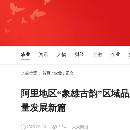
农业
资讯
人物
财经
金融
企业
文化艺术
音乐
旅游
教育
生活消费
当前位置：
首页
/
农业
/
正文
湖北
安徽
四川
贵州
广西
福建
新疆
宁夏
天津
吉林
辽宁
黑龙江
阿里地区“象雄古韵”区域
量发展新篇
2026-06-16
2.5w
大众商报