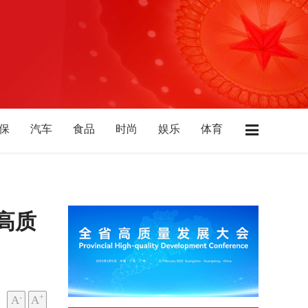
保
汽车
食品
时尚
娱乐
体育
店
广东
江苏
浙江
上海
湖南
北
陕西
山西
山东
西藏
青海
高质
-
+
A
A