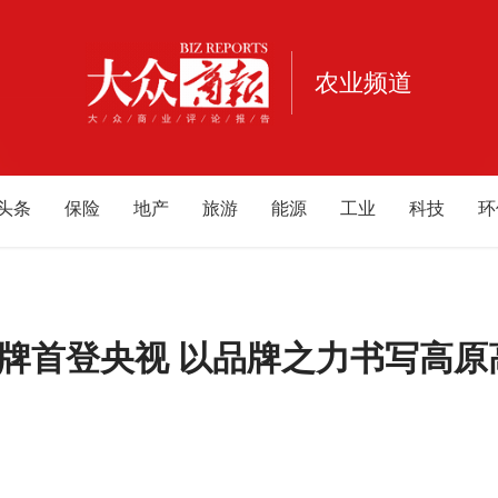
农业频道
头条
保险
地产
旅游
能源
工业
科技
环
宠物
健康
亲子
公益
电商
家居
酒业
酒
重庆
江西
海南
云南
北京
甘肃
河南
河
内蒙古
游戏
母婴
品牌首登央视 以品牌之力书写高原