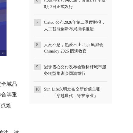
6
把握均衡布局机遇，价值ETF华夏
8月3日正式发行
7
Criteo 公布2026年第二季度财报，
人工智能创新布局持续推进
8
人潮不息，热爱不止 aigo 疯游会
ChinaJoy 2026 圆满收官
9
冠珠省心交付发布会暨标杆城市服
务转型集训会圆满举行
进全域品
10
Sun Life永明发布全新价值主张
整合等重
——「穿越世代，守护家业」
痛点难
关注。这