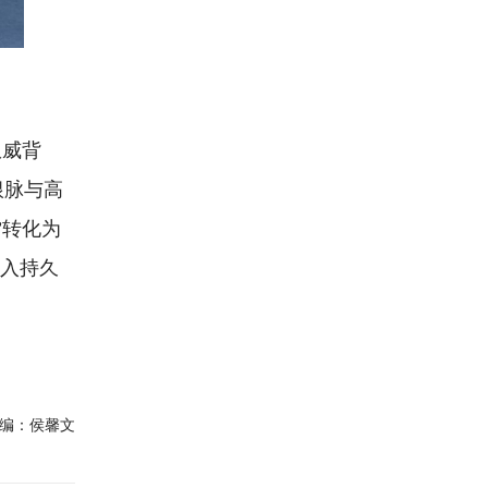
权威背
根脉与高
”转化为
注入持久
编：
侯馨文