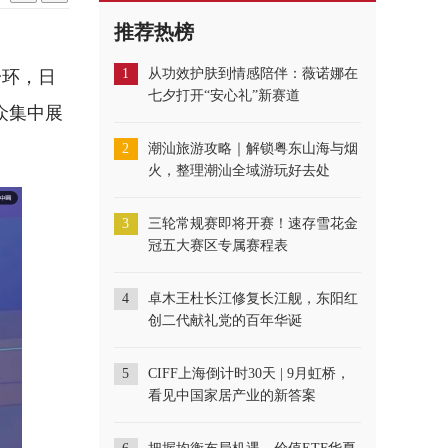
推荐热榜
1
从功效护肤到情感陪伴：薇诺娜在
一环，日
七夕打开“安心礼”新赛道
众集中展
2
潮汕旅游攻略｜解锁粤东山海与烟
火，整理潮汕全域游玩好去处
3
三轮常规赛即将开赛！速存雪花金
冠五大赛区专属赛程表
4
卓木王杜长江修复长江舰，东阳红
创二代献礼党的百年华诞
5
CIFF上海倒计时30天 | 9月虹桥，
看见中国家居产业的新答案