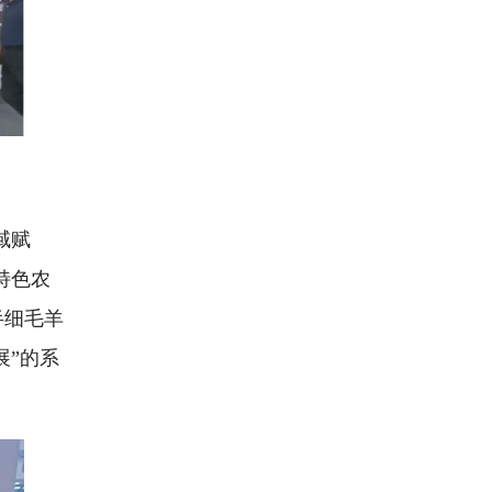
域赋
特色农
半细毛羊
展”的系