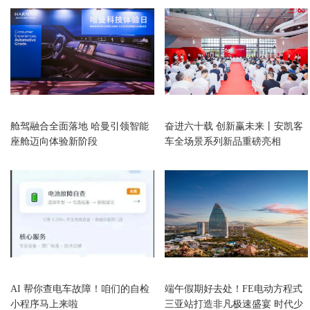
汽车
汽车
舱驾融合全面落地 哈曼引领智能
奋进六十载 创新赢未来丨安凯客
座舱迈向体验新阶段
车全场景系列新品重磅亮相
汽车
汽车
AI 帮你查电车故障！咱们的自检
端午假期好去处！FE电动方程式
小程序马上来啦
三亚站打造非凡极速盛宴 时代少