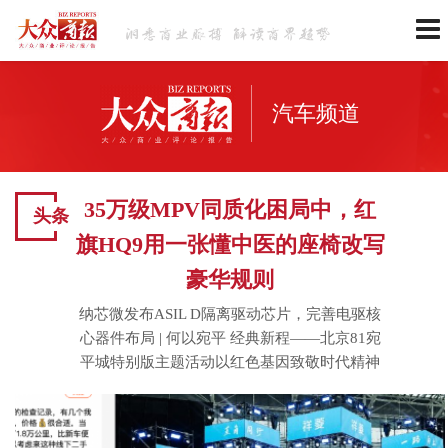
汽车频道
35万级MPV同质化困局中，红
头条
旗HQ9用一张懂中医的座椅改写
豪华规则
纳芯微发布ASIL D隔离驱动芯片，完善电驱核
心器件布局
|
何以宛平 经典新程——北京81宛
平城特别版主题活动以红色基因致敬时代精神