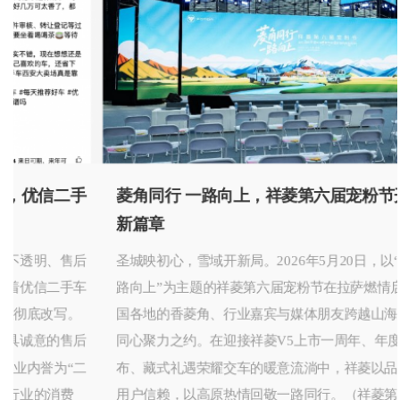
手
菱角同行 一路向上，祥菱第六届宠粉节开启向上
新篇章
后
圣城映初心，雪域开新局。2026年5月20日，以“菱角同行一
车
路向上”为主题的祥菱第六届宠粉节在拉萨燃情启幕。来自全
国各地的香菱角、行业嘉宾与媒体朋友跨越山海，共赴这场
后
同心聚力之约。在迎接祥菱V5上市一周年、年度宠粉福利发
二
布、藏式礼遇荣耀交车的暖意流淌中，祥菱以品牌初心致敬
用户信赖，以高原热情回敬一路同行。（祥菱第六届宠粉节