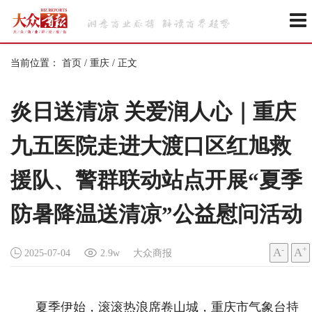
当前位置：
首页
/
重庆
/
正文
炎日送清凉 关爱润人心｜重庆
九五医院走进大渡口区红旭救
援队、警群联动站点开展“夏季
防暑降温送清凉”公益慰问活动
-
+
A
A
2025-07-04
2.9w
大众商报
夏季伊始，滚滚热浪席卷山城，重庆市气象台持