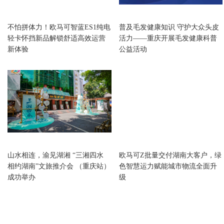
重庆
重庆
不怕拼体力！欧马可智蓝ES1纯电
普及毛发健康知识 守护大众头皮
轻卡怀挡新品解锁舒适高效运营
活力——重庆开展毛发健康科普
新体验
公益活动
重庆
重庆
山水相连，渝见湖湘 “三湘四水
欧马可Z批量交付湖南大客户，绿
相约湖南”文旅推介会 （重庆站）
色智慧运力赋能城市物流全面升
成功举办
级