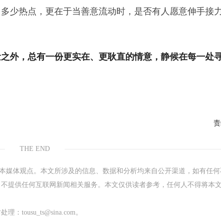
了多少热点，更在于当善意流动时，是否有人愿意伸手接
量之外，总有一份更实在、更耿直的情意，静候在每一处
责
THE END
表本媒体观点。本文所涉及的信息、数据和分析均来自公开渠道，如有任何
，不提供任何互联网新闻相关服务。本文仅供读者参考，任何人不得将本
su_ts@sina.com。