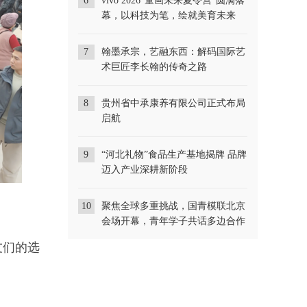
6
vivo 2026“童画未来夏令营”圆满落
幕，以科技为笔，绘就美育未来
7
翰墨承宗，艺融东西：解码国际艺
术巨匠李长翰的传奇之路
8
贵州省中承康养有限公司正式布局
启航
9
“河北礼物”食品生产基地揭牌 品牌
迈入产业深耕新阶段
10
聚焦全球多重挑战，国青模联北京
会场开幕，青年学子共话多边合作
友们的选