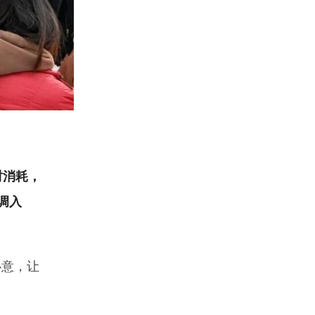
时消耗，
调入
心意，让