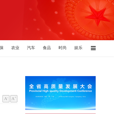
保
农业
汽车
食品
时尚
娱乐
业
酒店
广东
江苏
浙江
上海
北
陕西
山西
山东
西藏
青海
-
+
A
A