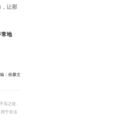
力，让那
寻常地
编：
侯馨文
不实之处、
文用于非法