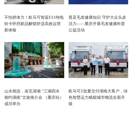
重庆
重庆
不怕拼体力！欧马可智蓝ES1纯电
普及毛发健康知识 守护大众头皮
轻卡怀挡新品解锁舒适高效运营
活力——重庆开展毛发健康科普
新体验
公益活动
重庆
重庆
山水相连，渝见湖湘 “三湘四水
欧马可Z批量交付湖南大客户，绿
相约湖南”文旅推介会 （重庆站）
色智慧运力赋能城市物流全面升
成功举办
级