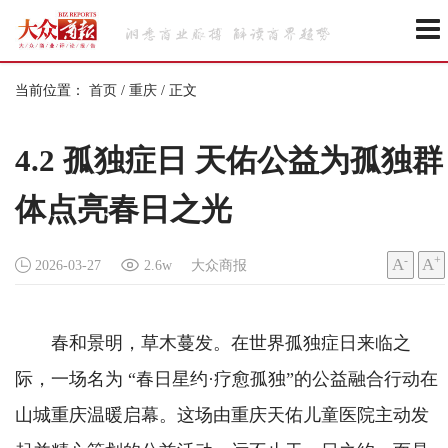
当前位置：
首页
/
重庆
/
正文
4.2 孤独症日 天佑公益为孤独群
体点亮春日之光
-
+
A
A
2026-03-27
2.6w
大众商报
春和景明，草木蔓发。在世界孤独症日来临之
际，一场名为 “春日星约·疗愈孤独”的公益融合行动在
山城重庆温暖启幕。这场由重庆天佑儿童医院主动发