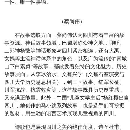
一性、唯一性事物。
（蔡尚伟）
在故事选取方面，蔡尚伟认为四川有着丰富的故
事资源。神话故事领域，巴蜀堪称众神之地，哪吒、
二郎神杨戬等神话形象与四川紧密相连，还有大禹、
女娲等主流神话体系中的角色，以及广为流传的“青城
山下白素贞”等故事，都散发着独特的文化魅力。历史
故事层面，从李冰治水、文翁兴学（文翁石室演变与
四川大学历史息息相关），到三国故事、红军长征、
川军抗战、抗震救灾等，这些故事既具历史厚重感，
又充满正能量。此外，中国“儿童文学皇后”杨红樱出自
四川，她创作的马小跳系列故事，也是选手们可挖掘
的题材，用生动的语言艺术展现儿童视角的四川。
诗歌也是展现四川之美的绝佳角度。诗圣杜甫、