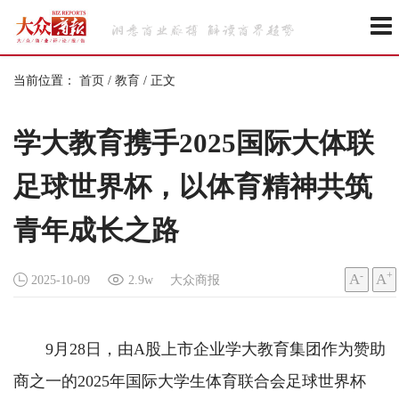
当前位置：
首页
/
教育
/
正文
学大教育携手2025国际大体联
足球世界杯，以体育精神共筑
青年成长之路
-
+
A
A
2025-10-09
2.9w
大众商报
9月28日，由A股上市企业学大教育集团作为赞助
商之一的2025年国际大学生体育联合会足球世界杯