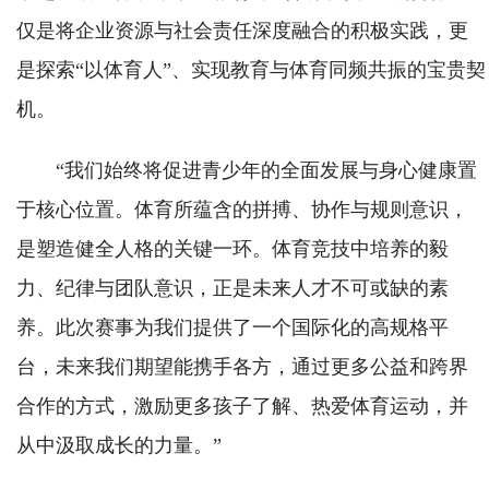
仅是将企业资源与社会责任深度融合的积极实践，更
是探索“以体育人”、实现教育与体育同频共振的宝贵契
机。
“我们始终将促进青少年的全面发展与身心健康置
于核心位置。体育所蕴含的拼搏、协作与规则意识，
是塑造健全人格的关键一环。体育竞技中培养的毅
力、纪律与团队意识，正是未来人才不可或缺的素
养。此次赛事为我们提供了一个国际化的高规格平
台，未来我们期望能携手各方，通过更多公益和跨界
合作的方式，激励更多孩子了解、热爱体育运动，并
从中汲取成长的力量。”