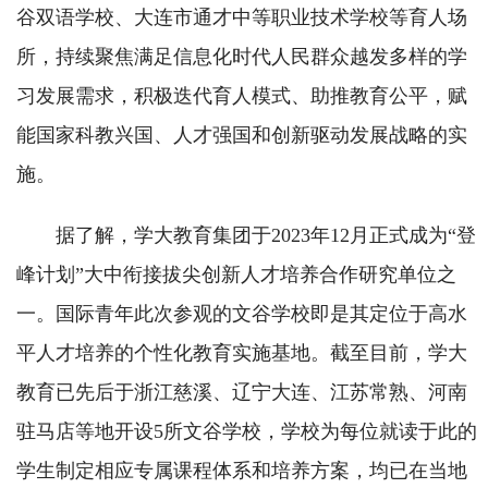
谷双语学校、大连市通才中等职业技术学校等育人场
所，持续聚焦满足信息化时代人民群众越发多样的学
习发展需求，积极迭代育人模式、助推教育公平，赋
能国家科教兴国、人才强国和创新驱动发展战略的实
施。
据了解，学大教育集团于2023年12月正式成为“登
峰计划”大中衔接拔尖创新人才培养合作研究单位之
一。国际青年此次参观的文谷学校即是其定位于高水
平人才培养的个性化教育实施基地。截至目前，学大
教育已先后于浙江慈溪、辽宁大连、江苏常熟、河南
驻马店等地开设5所文谷学校，学校为每位就读于此的
学生制定相应专属课程体系和培养方案，均已在当地