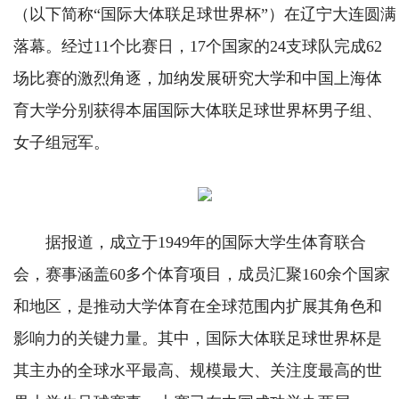
（以下简称“国际大体联足球世界杯”）在辽宁大连圆满
落幕。经过11个比赛日，17个国家的24支球队完成62
场比赛的激烈角逐，加纳发展研究大学和中国上海体
育大学分别获得本届国际大体联足球世界杯男子组、
女子组冠军。
据报道，成立于1949年的国际大学生体育联合
会，赛事涵盖60多个体育项目，成员汇聚160余个国家
和地区，是推动大学体育在全球范围内扩展其角色和
影响力的关键力量。其中，国际大体联足球世界杯是
其主办的全球水平最高、规模最大、关注度最高的世