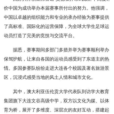
价中国为成功举办本届赛事所付出的努力。他强调，
中国以卓越的组织能力和专业的承办经验为赛事提供
了高标准、国际化的运营保障，为全球大学生足球运
动员打造了完美的竞技与交流平台。
据悉，赛事期间多部门多措并举为赛事顺利举办
保驾护航，让来自各国的运动员感受到了东道主的热
情。多国参赛队纷纷走进大连各个校园及著名旅游景
区，沉浸式感受当地的风土人情和城市文化。
其中，澳大利亚伍伦贡大学代表队到访学大教育
集团旗下大连文谷高级中学，双方以文化为媒、以体
育为桥，展开了多维度、深层次的友好互动，搭建起