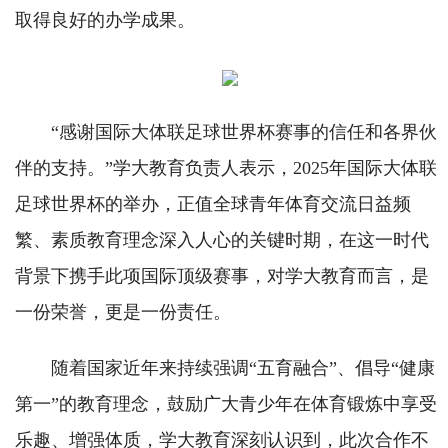
取得良好的办学成果。
“感谢国际大体联足球世界杯赛事的信任和各界伙
伴的支持。”学大教育负责人表示，2025年国际大体联
足球世界杯的举办，正值全球青年体育交流日益频
繁、素质教育理念深入人心的关键时期，在这一时代
背景下携手此项国际顶级赛事，对学大教育而言，是
一份荣誉，更是一份责任。
随着国家近年来持续强调“五育融合”、倡导“健康
第一”的教育理念，鼓励广大青少年在体育锻炼中享受
乐趣、增强体质，学大教育深刻认识到，此次合作不