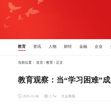
教育
资讯
人物
财经
金融
企业
体育
文化艺术
音乐
旅游
生活消费
当前位置：
首页
/
教育
/
正文
湖北
安徽
四川
贵州
广西
福建
新疆
宁夏
天津
吉林
辽宁
黑龙江
教育观察：当“学习困难”
2025-11-06
2.7w
大众商报