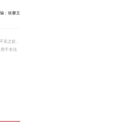
编：
侯馨文
不实之处、
文用于非法