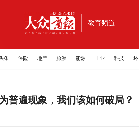
教育频道
头条
保险
地产
旅游
能源
工业
科技
环
宠物
健康
亲子
公益
电商
家居
酒业
酒
重庆
江西
海南
云南
北京
甘肃
河南
河
内蒙古
游戏
母婴
成为普遍现象，我们该如何破局？