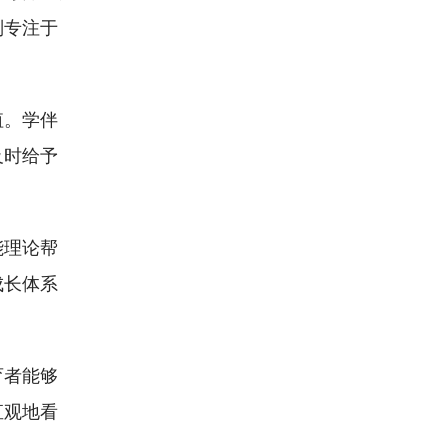
则专注于
值。学伴
及时给予
能理论帮
成长体系
育者能够
直观地看