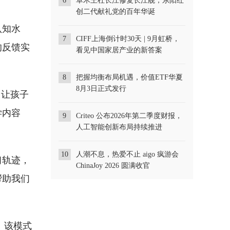
6
卓木王杜长江修复长江舰，东阳红
创二代献礼党的百年华诞
认知水
的反馈实
7
CIFF上海倒计时30天 | 9月虹桥，
看见中国家居产业的新答案
8
把握均衡布局机遇，价值ETF华夏
，让孩子
8月3日正式发行
学内容
9
Criteo 公布2026年第二季度财报，
人工智能创新布局持续推进
习轨迹，
10
人潮不息，热爱不止 aigo 疯游会
ChinaJoy 2026 圆满收官
帮助我们
。该模式