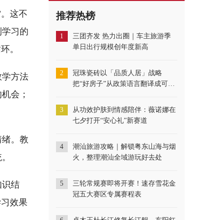
”。这不
推荐热榜
到学习的
1
三团齐发 热力出圈｜车主旅游季
循环。
单日出行规模创年度新高
教学方法
2
冠珠瓷砖以「品质人居」战略
的机会；
把“好房子”从政策语言翻译成可交
付落地系统
3
从功效护肤到情感陪伴：薇诺娜在
七夕打开“安心礼”新赛道
情绪。教
统。
4
潮汕旅游攻略｜解锁粤东山海与烟
火，整理潮汕全域游玩好去处
知识结
5
三轮常规赛即将开赛！速存雪花金
学习效果
冠五大赛区专属赛程表