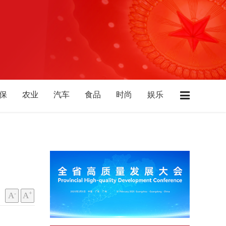
保
农业
汽车
食品
时尚
娱乐
店
广东
江苏
浙江
上海
湖南
北
陕西
山西
山东
西藏
青海
-
+
A
A