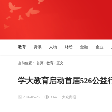
教育
资讯
人物
财经
金融
企业
体育
文化艺术
音乐
旅游
生活消费
当前位置：
首页
/
教育
/
正文
湖北
安徽
四川
贵州
广西
福建
新疆
宁夏
天津
吉林
辽宁
黑龙江
学大教育启动首届526公
2026-05-26
3.6w
大众商报