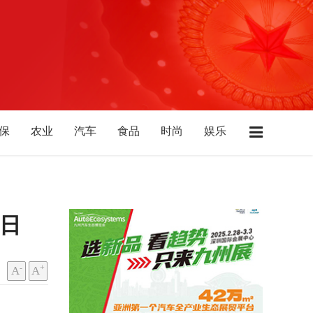
保
农业
汽车
食品
时尚
娱乐
店
广东
江苏
浙江
上海
湖南
北
陕西
山西
山东
西藏
青海
益日
-
+
A
A