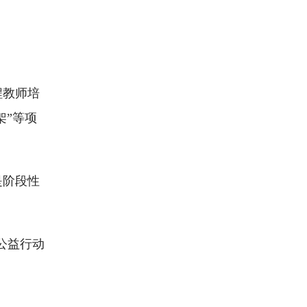
程教师培
架”等项
是阶段性
公益行动