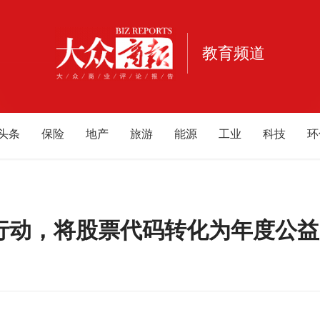
教育频道
头条
保险
地产
旅游
能源
工业
科技
环
宠物
健康
亲子
公益
电商
家居
酒业
酒
重庆
江西
海南
云南
北京
甘肃
河南
河
内蒙古
游戏
母婴
益行动，将股票代码转化为年度公