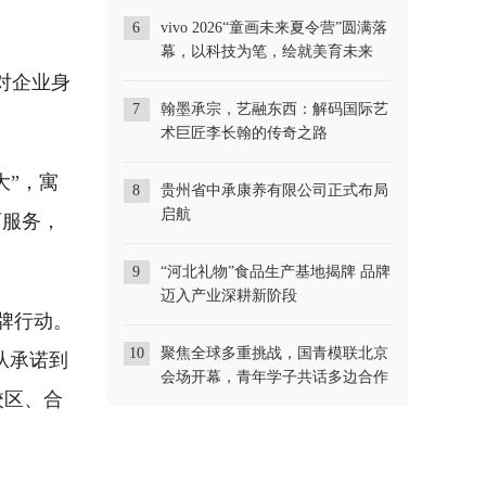
6
vivo 2026“童画未来夏令营”圆满落
幕，以科技为笔，绘就美育未来
，对企业身
7
翰墨承宗，艺融东西：解码国际艺
术巨匠李长翰的传奇之路
大”，寓
8
贵州省中承康养有限公司正式布局
启航
育服务，
9
“河北礼物”食品生产基地揭牌 品牌
迈入产业深耕新阶段
牌行动。
10
聚焦全球多重挑战，国青模联北京
份从承诺到
会场开幕，青年学子共话多边合作
校区、合