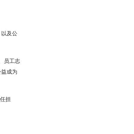
，以及公
、员工志
公益成为
责任担