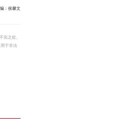
编：
侯馨文
不实之处、
文用于非法