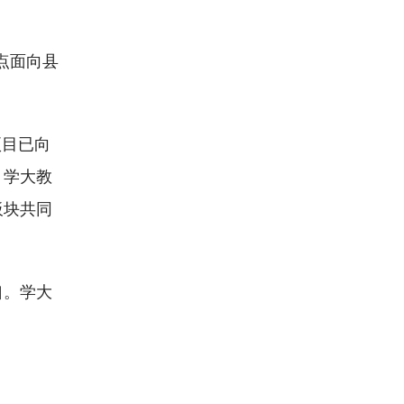
点面向县
项目已向
，学大教
板块共同
口。学大
。