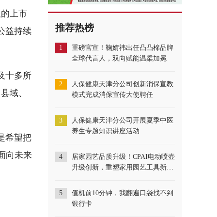
板的上市
推荐热榜
化公益持续
1
重磅官宣！鞠婧祎出任凸凸棉品牌
全球代言人，双向赋能温柔加冕
及十多所
2
人保健康天津分公司创新消保宣教
向县域、
模式完成消保宣传大使聘任
3
人保健康天津分公司开展夏季中医
养生专题知识讲座活动
是希望把
面向未来
4
居家园艺品质升级！CPAI电动喷壶
升级创新，重塑家用园艺工具新标
准
5
​值机前10分钟，我翻遍口袋找不到
银行卡