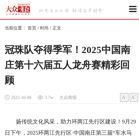
当前位置：
首页
/
时尚
/
正文
冠珠队夺得季军！2025中国南
庄第十六届五人龙舟赛精彩回
顾
-
+
A
A
2025-10-08
3.7w
大众商报
扬传统文化风采，助力环两江先行区建设！9月29
日下午，2025环两江先行区·中国南庄第三届“车水马