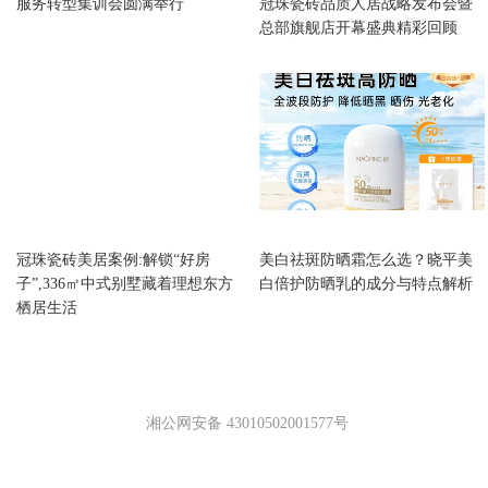
服务转型集训会圆满举行
冠珠瓷砖品质人居战略发布会暨
总部旗舰店开幕盛典精彩回顾
时尚
时尚
冠珠瓷砖美居案例:解锁“好房
美白祛斑防晒霜怎么选？晓平美
子”,336㎡中式别墅藏着理想东方
白倍护防晒乳的成分与特点解析
栖居生活
湘公网安备 43010502001577号