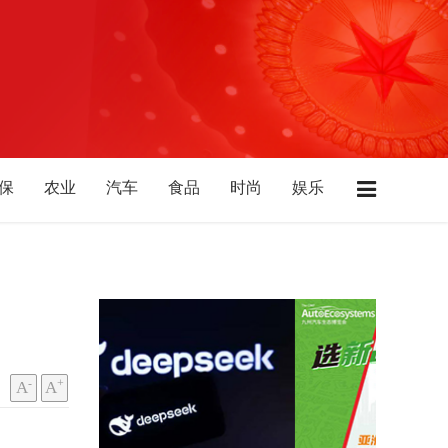
保
农业
汽车
食品
时尚
娱乐
业
酒店
广东
江苏
浙江
上海
北
陕西
山西
山东
西藏
青海
-
+
A
A