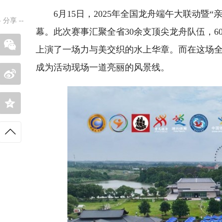
6月15日，2025年全国龙舟端午大联动
-
分享
--
幕。此次赛事汇聚全省30余支顶尖龙舟队伍，
上演了一场力与美交织的水上华章。而在这场
成为活动现场一道亮丽的风景线。