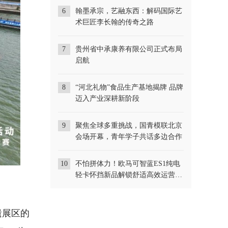
6
翰墨承宗，艺融东西：解码国际艺
术巨匠李长翰的传奇之路
7
贵州省中承康养有限公司正式布局
启航
8
“河北礼物”食品生产基地揭牌 品牌
迈入产业深耕新阶段
9
聚焦全球多重挑战，国青模联北京
会场开幕，青年学子共话多边合作
10
不怕拼体力！欧马可智蓝ES1纯电
轻卡怀挡新品解锁舒适高效运营新
体验
遗展区的