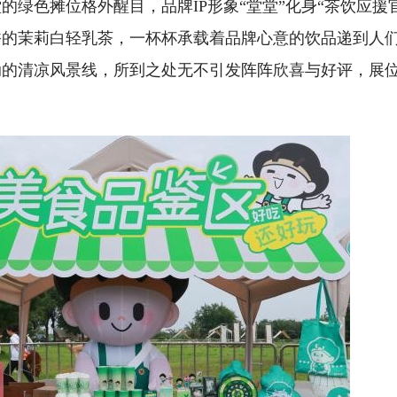
绿色摊位格外醒目，品牌IP形象“堂堂”化身“茶饮应援
香的茉莉白轻乳茶，一杯杯承载着品牌心意的饮品递到人
动的清凉风景线，所到之处无不引发阵阵欣喜与好评，展