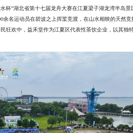
暨“亲水杯”湖北省第十七届龙舟大赛在江夏梁子湖龙湾半岛景
600余名运动员在碧波之上挥桨竞渡，在山水相映的天然竞
全民狂欢中，益禾堂作为江夏区代表性茶饮企业，以其独