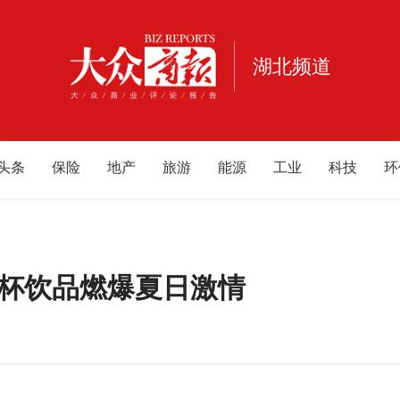
湖北频道
头条
保险
地产
旅游
能源
工业
科技
环
消费
宠物
健康
亲子
公益
电商
家居
酒
重庆
江西
海南
云南
北京
甘肃
河南
河
内蒙古
游戏
母婴
杯饮品燃爆夏日激情