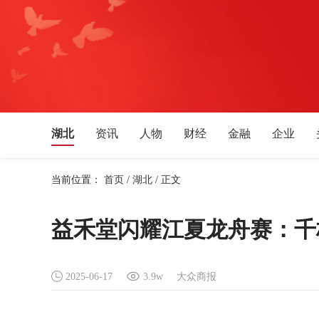
湖北
资讯
人物
财经
金融
企业
体育
文化艺术
音乐
旅游
教育
生活
当前位置：
首页
/
湖北
/
正文
湖南
安徽
四川
贵州
广西
福建
新疆
宁夏
天津
吉林
辽宁
黑龙江
益禾堂闪耀江夏龙舟赛：千
2025-06-17
3.9w
大众商报