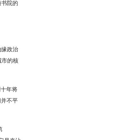
随书院的
地缘政治
城市的核
到十年将
间并不平
第