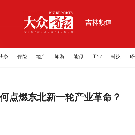
吉林频道
头条
保险
地产
旅游
能源
工业
科技
环
消费
宠物
健康
亲子
公益
电商
家居
酒
福建
重庆
江西
海南
云南
北京
甘肃
河
内蒙古
游戏
母婴
如何点燃东北新一轮产业革命？