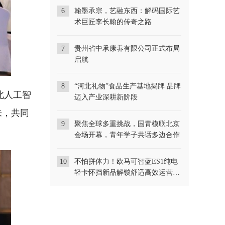
6
翰墨承宗，艺融东西：解码国际艺
术巨匠李长翰的传奇之路
7
贵州省中承康养有限公司正式布局
启航
8
“河北礼物”食品生产基地揭牌 品牌
北人工智
迈入产业深耕新阶段
来，共同
9
聚焦全球多重挑战，国青模联北京
会场开幕，青年学子共话多边合作
10
不怕拼体力！欧马可智蓝ES1纯电
轻卡怀挡新品解锁舒适高效运营新
体验