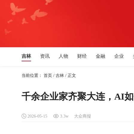
吉林
资讯
人物
财经
金融
企业
体育
文化艺术
音乐
旅游
教育
生活
当前位置：
首页
/
吉林
/
正文
湖南
湖北
安徽
四川
贵州
广西
青海
新疆
宁夏
天津
辽宁
黑龙江
千余企业家齐聚大连，AI
2026-05-15
3.3w
大众商报