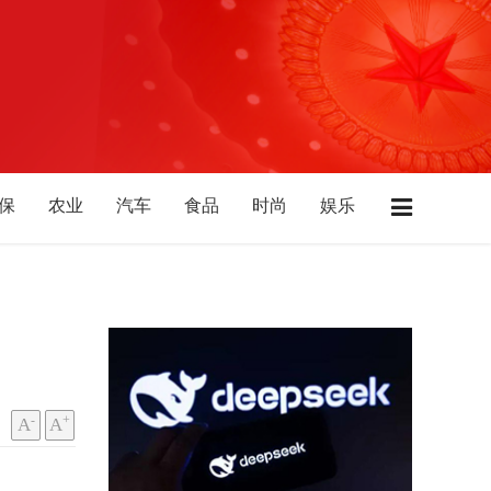
保
农业
汽车
食品
时尚
娱乐
业
酒店
广东
江苏
浙江
上海
南
河北
陕西
山西
山东
西藏
-
+
A
A