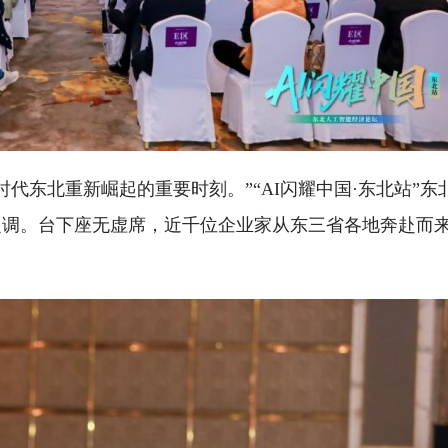
时代东北重新崛起的重要时刻。”“AI闪耀中国·东北站”东
定调。台下座无虚席，近千位企业家从东三省各地奔赴而