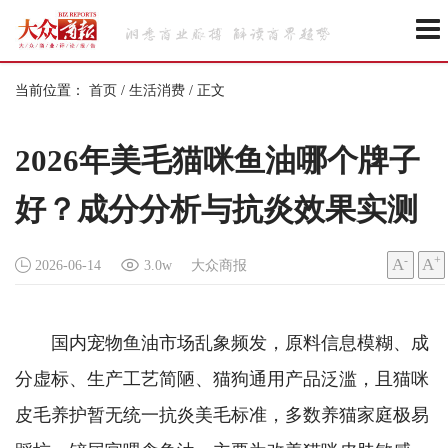
当前位置：
首页
/
生活消费
/
正文
2026年美毛猫咪鱼油哪个牌子
好？成分分析与抗炎效果实测
-
+
A
A
2026-06-14
3.0w
大众商报
国内宠物鱼油市场乱象频发，原料信息模糊、成
分虚标、生产工艺简陋、猫狗通用产品泛滥，且猫咪
皮毛养护暂无统一抗炎美毛标准，多数养猫家庭极易