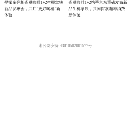
樊振东亮相雀巢咖啡1+2生椰拿铁
雀巢咖啡1+2携手京东重磅发布新
新品发布会，共启“更好喝椰”新
品生椰拿铁，共同探索咖啡消费
体验
新体验
湘公网安备 43010502001577号