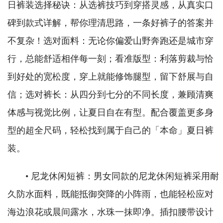
日裤装选择秘诀：从选裤技巧到穿搭灵感，从真实口
碑到款式详解，帮你理清思路，一条好裤子的答案并
不复杂！选对面料：无论你偏爱山野奔跑还是城市穿
行，总能舒适相伴每一刻；看准版型：利落剪裁与恰
到好处的宽松度，穿上就能修饰腿型，留下舒展与自
信；选对裤长：从四分到七分的不同长度，兼顾清爽
体感与视觉比例，让夏日自在有型。配合覆盖更多身
型的超全尺码，轻松找到属于自己的「本命」夏日裤
装。
• 尼龙休闲短裤：男女同款的尼龙休闲短裤采用耐
久防水面料，既能抵御突降的小阵雨，也能轻松应对
海边浪花或晨间露水，水珠一抹即净。插扣腰带设计