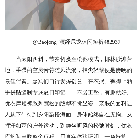
@Baojong_演绎尼龙休闲短裤482937
当太阳西斜，节奏切换至松弛模式，椰林沙滩营
地，手碟的空灵音符随风流淌，指尖轻敲便是傍晚的
最佳伴奏。嘉宾们自行发挥创意，在衣摆、裤脚上动
手拼贴缝制专属夏日印记——不必工整，有趣就好。
优衣库短裤系列宽松的版型不挑坐姿，亲肤的面料让
人从下午待到夕阳染橙海面，身体始终自在无拘。从
挥汗如雨的户外运动，到静坐听风的松弛时刻，优衣
库裤装串联整个行程，用真实体验证明，一条好裤