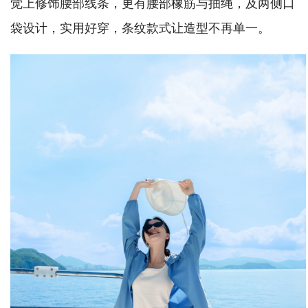
觉上修饰腰部线条，更有腰部橡筋与抽绳，及两侧口
袋设计，实用好穿，条纹款式让造型不再单一。