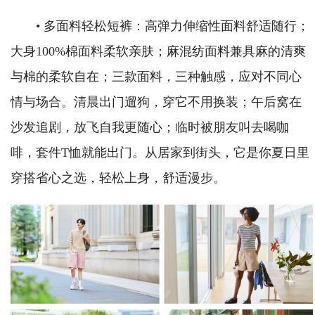
• 多面料轻松短裤：高弹力伸缩性面料舒适随行；
大身100%棉面料柔软亲肤；麻混纺面料兼具麻的清爽
与棉的柔软自在；三款面料，三种触感，应对不同心
情与场合。清晨出门遛狗，穿它不用换装；午后窝在
沙发追剧，放飞自我更随心；临时被朋友叫去喝咖
啡，套件T恤就能出门。从居家到街头，它是你夏日里
穿搭省心之选，轻松上身，舒适漫步。