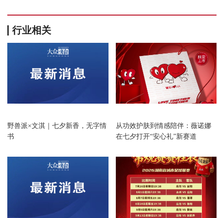
行业相关
资讯
资讯
野兽派×文淇｜七夕新香，无字情
从功效护肤到情感陪伴：薇诺娜
书
在七夕打开“安心礼”新赛道