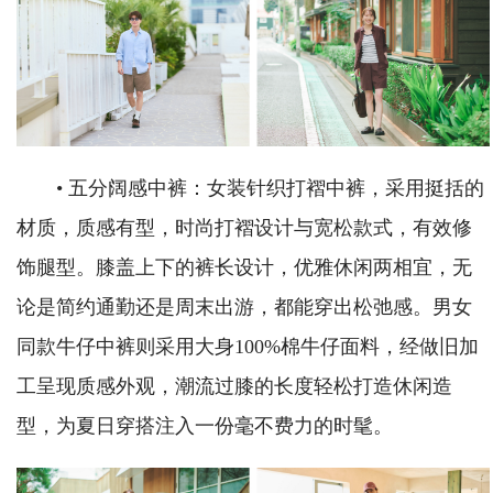
• 五分阔感中裤：女装针织打褶中裤，采用挺括的
材质，质感有型，时尚打褶设计与宽松款式，有效修
饰腿型。膝盖上下的裤长设计，优雅休闲两相宜，无
论是简约通勤还是周末出游，都能穿出松弛感。男女
同款牛仔中裤则采用大身100%棉牛仔面料，经做旧加
工呈现质感外观，潮流过膝的长度轻松打造休闲造
型，为夏日穿搭注入一份毫不费力的时髦。