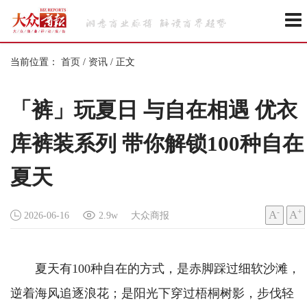
当前位置：
首页
/
资讯
/
正文
「裤」玩夏日 与自在相遇 优衣
库裤装系列 带你解锁100种自在
夏天
-
+
A
A
2026-06-16
2.9w
大众商报
夏天有100种自在的方式，是赤脚踩过细软沙滩，
逆着海风追逐浪花；是阳光下穿过梧桐树影，步伐轻