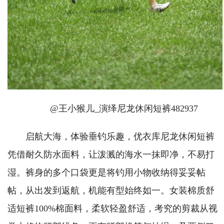
@王小猴儿_演绎尼龙休闲短裤482937
启航大海，体验垂钓乐趣，优衣库尼龙休闲短裤
凭借耐久防水面料，让泼溅的海水一抹即净，不易打
湿。裤身的多个口袋更是将钓用小物收纳得妥妥帖
帖，从出发到返航，机能有型始终如一。女装棉质舒
适短裤100%棉面料，柔软轻盈舒适，考究的剪裁从视