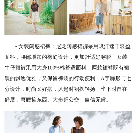
• 女装阔感裙裤：尼龙阔感裙裤采用吸汗速干轻盈
面料，腰部增加的橡筋设计，更加舒适好穿脱；女装
牛仔裙裤采用大身100%棉舒适面料，两款裙裤既有裙
装的飘逸优雅，又保留裤装的行动便利，A字廓形与七
分设计，时尚又好搭，风起时裙摆轻扬，坐下时自在
舒展，弯腰捡东西、大步赶公交，自信无虞。