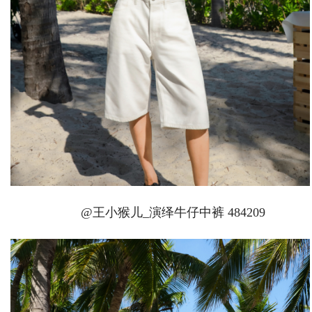
@王小猴儿_演绎牛仔中裤 484209