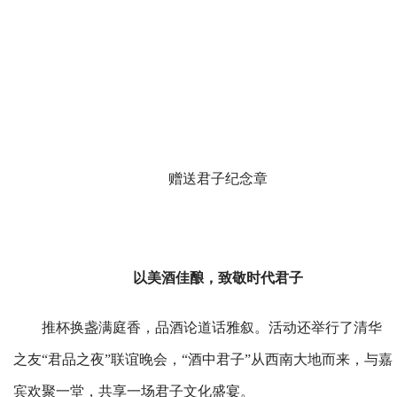
赠送君子纪念章
以美酒佳酿，致敬时代君子
推杯换盏满庭香，品酒论道话雅叙。活动还举行了清华
之友“君品之夜”联谊晚会，“酒中君子”从西南大地而来，与嘉
宾欢聚一堂，共享一场君子文化盛宴。