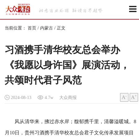
当前位置：
首页
/
内蒙古
/
正文
习酒携手清华校友总会举办
《我愿以身许国》展演活动，
共颂时代君子风范
-
+
A
A
2024-08-13
4.7w
大众商报
风从清华来，拂过赤水岸；馥郁携千里，清馨溢暖城。8
月10日，贵州习酒携手清华校友总会君子文化传承发展项目