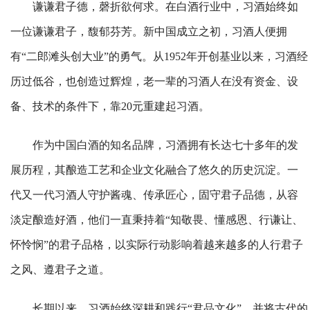
谦谦君子德，磬折欲何求。在白酒行业中，习酒始终如
一位谦谦君子，馥郁芬芳。新中国成立之初，习酒人便拥
有“二郎滩头创大业”的勇气。从1952年开创基业以来，习酒经
历过低谷，也创造过辉煌，老一辈的习酒人在没有资金、设
备、技术的条件下，靠20元重建起习酒。
作为中国白酒的知名品牌，习酒拥有长达七十多年的发
展历程，其酿造工艺和企业文化融合了悠久的历史沉淀。一
代又一代习酒人守护酱魂、传承匠心，固守君子品德，从容
淡定酿造好酒，他们一直秉持着“知敬畏、懂感恩、行谦让、
怀怜悯”的君子品格，以实际行动影响着越来越多的人行君子
之风、遵君子之道。
长期以来，习酒始终深耕和践行“君品文化”，并将古代的