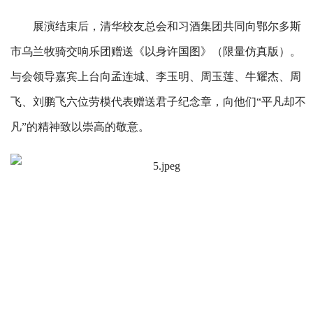
展演结束后，清华校友总会和习酒集团共同向鄂尔多斯
市乌兰牧骑交响乐团赠送《以身许国图》（限量仿真版）。
与会领导嘉宾上台向孟连城、李玉明、周玉莲、牛耀杰、周
飞、刘鹏飞六位劳模代表赠送君子纪念章，向他们“平凡却不
凡”的精神致以崇高的敬意。