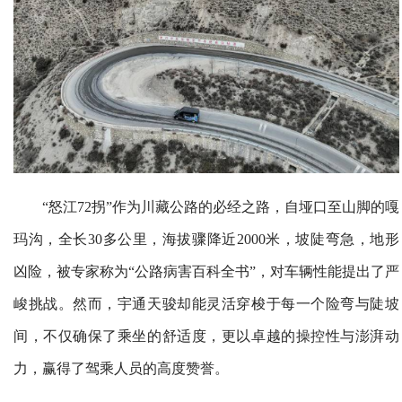
“怒江72拐”作为川藏公路的必经之路，自垭口至山脚的嘎
玛沟，全长30多公里，海拔骤降近2000米，坡陡弯急，地形
凶险，被专家称为“公路病害百科全书”，对车辆性能提出了严
峻挑战。然而，宇通天骏却能灵活穿梭于每一个险弯与陡坡
间，不仅确保了乘坐的舒适度，更以卓越的操控性与澎湃动
力，赢得了驾乘人员的高度赞誉。