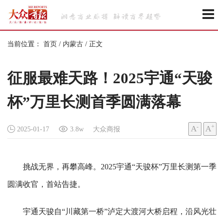
当前位置：
首页
/
内蒙古
/
正文
征服最难天路！2025宇通“天骏
杯”万里长测首季圆满落幕
-
+
A
A
2025-01-17
3.8w
大众商报
挑战无界，再攀高峰。2025宇通“天骏杯”万里长测第一季
圆满收官，首站告捷。
宇通天骏自“川藏第一桥”泸定大渡河大桥启程，沿风光壮