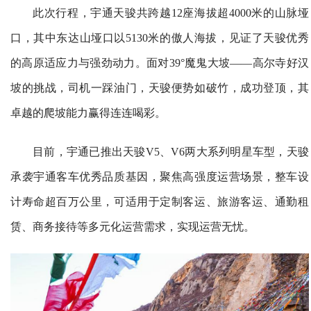
此次行程，宇通天骏共跨越12座海拔超4000米的山脉垭
口，其中东达山垭口以5130米的傲人海拔，见证了天骏优秀
的高原适应力与强劲动力。面对39°魔鬼大坡——高尔寺好汉
坡的挑战，司机一踩油门，天骏便势如破竹，成功登顶，其
卓越的爬坡能力赢得连连喝彩。
目前，宇通已推出天骏V5、V6两大系列明星车型，天骏
承袭宇通客车优秀品质基因，聚焦高强度运营场景，整车设
计寿命超百万公里，可适用于定制客运、旅游客运、通勤租
赁、商务接待等多元化运营需求，实现运营无忧。