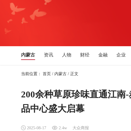
内蒙古
资讯
人物
财经
金融
企业
娱乐
体育
文化艺术
音乐
旅游
教育
当前位置：
首页
/
内蒙古
/
正文
上海
湖南
湖北
安徽
四川
贵州
西藏
青海
新疆
宁夏
天津
吉林
200余种草原珍味直通江南
品中心盛大启幕
2025-08-17
2.4w
大众商报