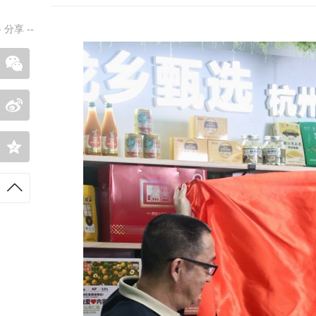
-
分享
--