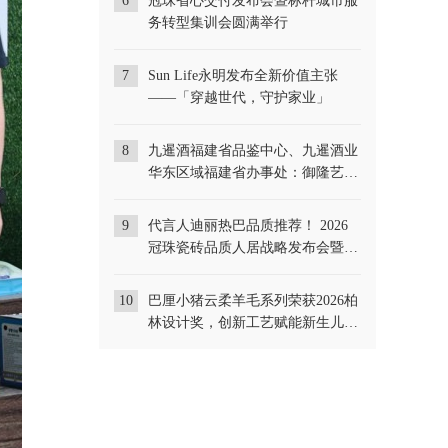
6
冠珠省心交付发布会暨标杆城市服
务转型集训会圆满举行
7
Sun Life永明发布全新价值主张
——「穿越世代，守护家业」
8
九暹酒福建省品鉴中心、九暹酒业
华东区域福建省办事处：御隆艺术
馆
9
代言人迪丽热巴品质推荐！ 2026
冠珠瓷砖品质人居战略发布会暨总
部旗舰店开幕盛典精彩回顾
10
巴厘小猪云柔羊毛系列荣获2026柏
林设计奖，创新工艺赋能新生儿服
饰升级