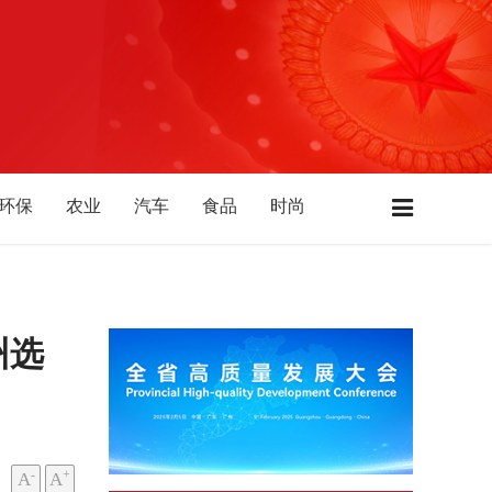
环保
农业
汽车
食品
时尚
居
酒业
酒店
广东
江苏
浙江
肃
河南
河北
陕西
山西
山东
州选
-
+
A
A