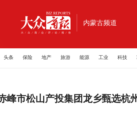
内蒙古频道
头条
保险
地产
旅游
能源
工业
科技
生活消费
宠物
健康
亲子
公益
电商
家
广西
福建
重庆
江西
海南
云南
北京
甘
辽宁
黑龙江
游戏
母婴
-赤峰市松山产投集团龙乡甄选杭