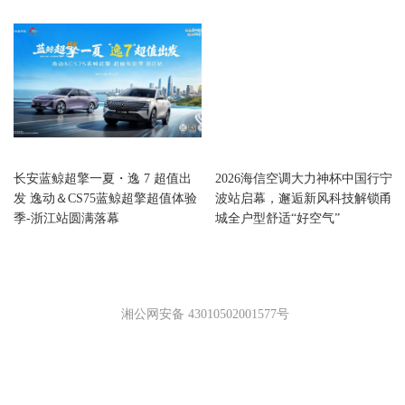
浙江
浙江
长安蓝鲸超擎一夏・逸 7 超值出
2026海信空调大力神杯中国行宁
发 逸动＆CS75蓝鲸超擎超值体验
波站启幕，邂逅新风科技解锁甬
季-浙江站圆满落幕
城全户型舒适“好空气”
湘公网安备 43010502001577号