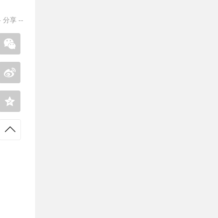
-
分享
--