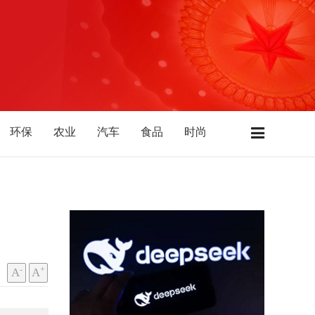
环保
农业
汽车
食品
时尚
居
酒业
酒店
广东
江苏
浙江
肃
河南
河北
陕西
山西
山东
-
+
A
A