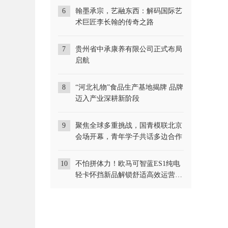
6
翰墨承宗，艺融东西：解码国际艺
术巨匠李长翰的传奇之路
7
贵州省中承康养有限公司正式布局
启航
8
“河北礼物”食品生产基地揭牌 品牌
迈入产业深耕新阶段
9
聚焦全球多重挑战，国青模联北京
会场开幕，青年学子共话多边合作
10
不怕拼体力！欧马可智蓝ES1纯电
轻卡怀挡新品解锁舒适高效运营新
体验