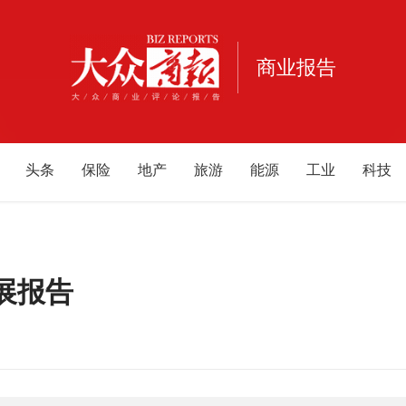
商业报告
头条
保险
地产
旅游
能源
工业
科技
生活消费
宠物
健康
亲子
公益
电商
家
广西
福建
重庆
江西
海南
云南
北京
甘
辽宁
黑龙江
内蒙古
游戏
母婴
发展报告