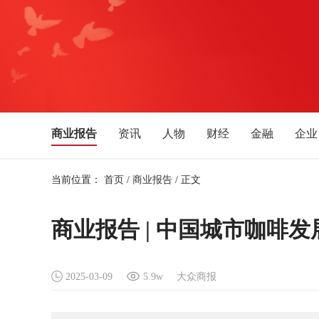
商业报告
资讯
人物
财经
金融
企业
娱乐
体育
文化艺术
音乐
旅游
教育
当前位置：
首页
/
商业报告
/
正文
上海
湖南
湖北
安徽
四川
贵州
西藏
青海
新疆
宁夏
天津
吉林
商业报告 | 中国城市咖啡
2025-03-09
5.9w
大众商报