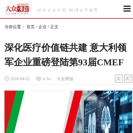
当前位置：
首页
/
企业
/
正文
深化医疗价值链共建 意大利领
军企业重磅登陆第93届CMEF
-
+
A
A
2026-04-02
4.3w
大众商报