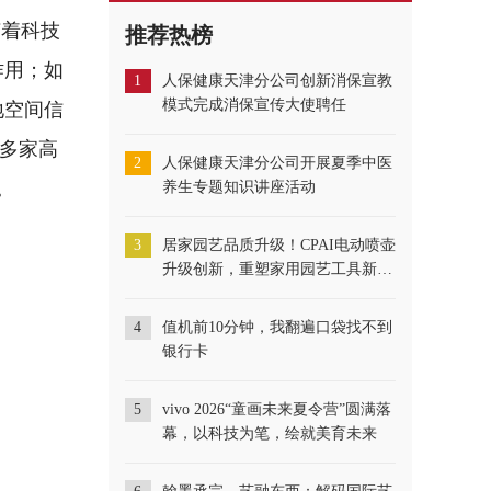
随着科技
推荐热榜
作用；如
1
人保健康天津分公司创新消保宣教
地空间信
模式完成消保宣传大使聘任
外多家高
2
人保健康天津分公司开展夏季中医
。
养生专题知识讲座活动
3
居家园艺品质升级！CPAI电动喷壶
升级创新，重塑家用园艺工具新标
准
4
​值机前10分钟，我翻遍口袋找不到
银行卡
5
vivo 2026“童画未来夏令营”圆满落
幕，以科技为笔，绘就美育未来