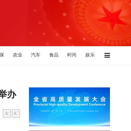
保
农业
汽车
食品
时尚
娱乐
业
酒店
广东
江苏
浙江
上海
北
陕西
山西
山东
西藏
青海
功举办
-
+
A
A