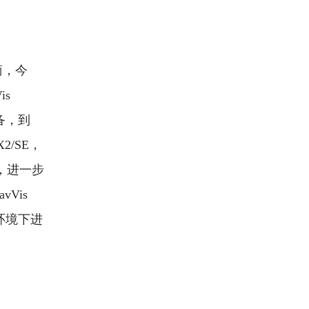
商，今
is
备，到
2/SE，
出，进一步
Vis
环境下进