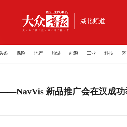
湖北频道
头条
保险
地产
旅游
能源
工业
科技
环
消费
宠物
健康
亲子
公益
电商
家居
酒
重庆
江西
海南
云南
北京
甘肃
河南
河
内蒙古
游戏
母婴
—NavVis 新品推广会在汉成