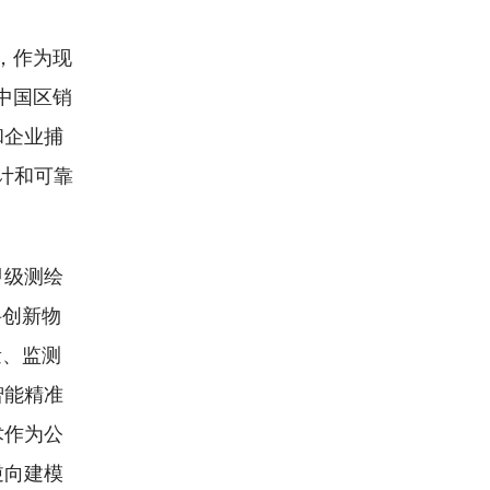
，作为现
中国区销
和企业捕
设计和可靠
甲级测绘
科创新物
量、监测
智能精准
术作为公
逆向建模