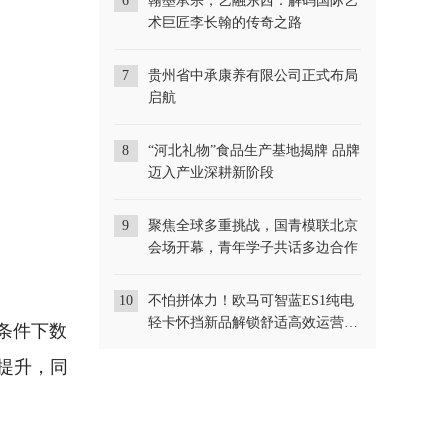
6
翰墨承宗，艺融东西：解码国际艺
术巨匠李长翰的传奇之路
7
贵州省中承康养有限公司正式布局
启航
8
“河北礼物”食品生产基地揭牌 品牌
迈入产业深耕新阶段
9
聚焦全球多重挑战，国青模联北京
会场开幕，青年学子共话多边合作
10
不怕拼体力！欧马可智蓝ES1纯电
的条件下数
轻卡怀挡新品解锁舒适高效运营新
所提升，同
体验