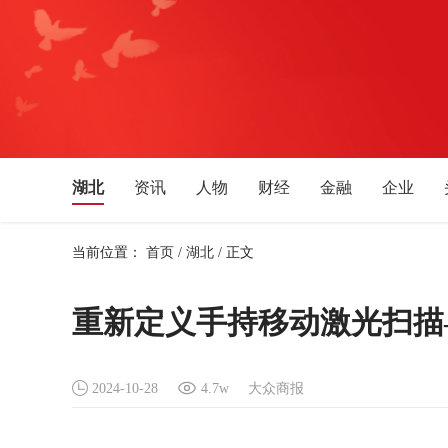
湖北
资讯
人物
财经
金融
企业
体育
文化艺术
音乐
旅游
教育
生活
当前位置：
首页
/
湖北
/
正文
湖南
安徽
四川
贵州
广西
福建
新疆
宁夏
天津
吉林
辽宁
黑龙江
重新定义手持移动激光扫描—
2024-10-28
4.7w
大众商报