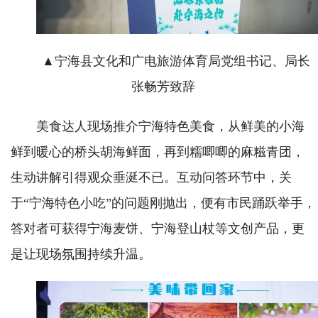
▲宁海县文化和广电旅游体育局党组书记、局长
张畅芳致辞
美食达人现场推介宁海特色美食，从鲜美的小海
鲜到暖心的桥头胡海鲜面，再到糯唧唧的麻糍青团，
生动讲解引得观众垂涎不已。互动问答环节中，关
于“宁海特色小吃”的问题刚抛出，便有市民踊跃举手，
答对者可获得宁海麦饼、宁海登山杖等文创产品，更
是让现场氛围持续升温。