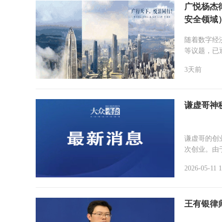
广悦杨杰
安全领域
随着数字经
等议题，已
3天前
谦虚哥神
谦虚哥的创业之路始于 2013 年,带着仅有的
次创业。由于
2026-05-11 1
王有银律