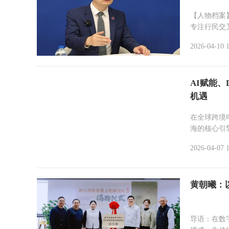
【人物档案
专注行民交
2026-04-10 
AI赋能、
机遇
在全球跨境
海的核心引
2026-04-07 
黄朝曦：
导语：在数