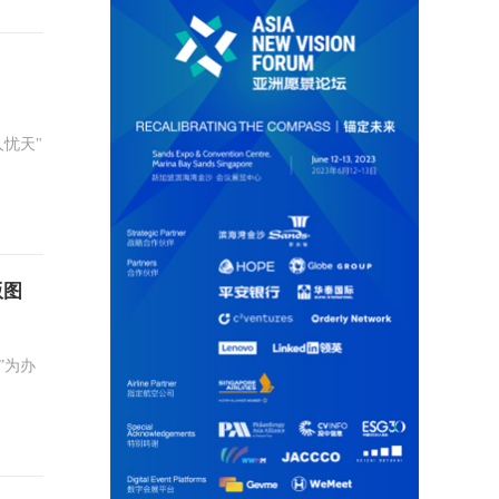
忧天"
版图
”为办