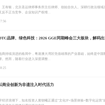
】王有银，北京圣运律师事务所主任律师、创始合伙人。深耕行政法领域2
叉反不正当竞争、企业知识产权维...
17:56
DTC品牌、绿色科技：2026 GGE同期峰会三大板块，解码
电商持续演进的格局中，粤港澳大湾区凭借雄厚的产业基础，始终是中国
擎。然而，随着行业进入深度调整...
18:25
以商业创新为非遗注入时代活力
字经济浪潮下，知名投资人黄朝曦正通过“文化IP+场景体验+数字化运营”