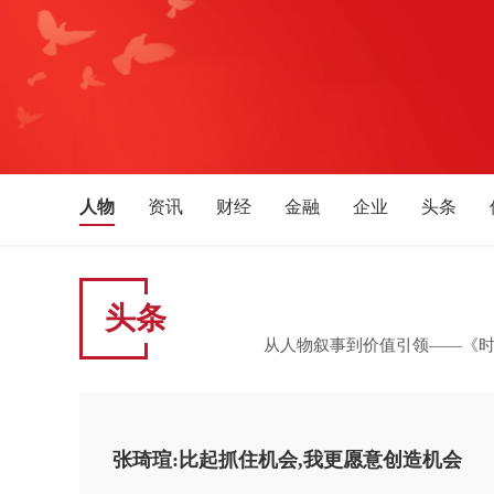
人物
资讯
财经
金融
企业
头条
文化艺术
音乐
旅游
教育
生活消费
湖北
安徽
四川
贵州
广西
福建
头条
新疆
宁夏
天津
吉林
辽宁
黑龙江
从人物叙事到价值引领——《
张琦瑄:比起抓住机会,我更愿意创造机会