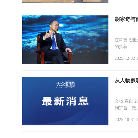
胡家奇与
在科技飞速
的执着 ——
2025-12-02 1
从人物叙
文/文宣自 
刊宗旨，致力
2025-10-31 