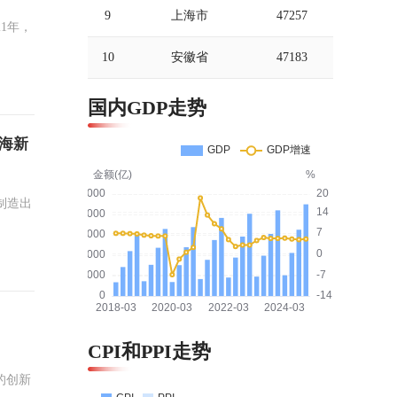
9
上海市
47257
1年，
10
安徽省
47183
国内GDP走势
出海新
制造出
CPI和PPI走势
的创新