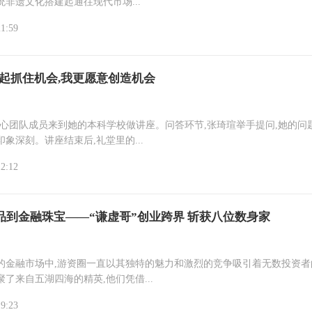
非遗文化搭建起通往现代市场...
21:59
比起抓住机会,我更愿意创造机会
核心团队成员来到她的本科学校做讲座。问答环节,张琦瑄举手提问,她的问
象深刻。讲座结束后,礼堂里的...
12:12
品到金融珠宝——“谦虚哥”创业跨界 斩获八位数身家
的金融市场中,游资圈一直以其独特的魅力和激烈的竞争吸引着无数投资者
了来自五湖四海的精英,他们凭借...
19:23