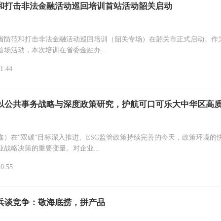
和打击非法金融活动巡回培训首站活动韶关启动
省防范和打击非法金融活动巡回培训（韶关专场）在韶关市正式启动。作
首场活动，本次培训在省委金融办...
1:44
以公共事务战略与深度政策研究，护航可口可乐大中华区高
鑫）在“双碳”目标深入推进、ESG监管政策持续完善的今天，政策环境的
战略决策的重要变量。对企业...
10:55
兵谈竞争：敬海底捞，拼产品