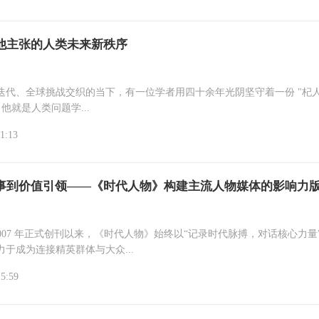
他主张的人类未来新秩序
迭代、全球挑战交织的当下，有一位学者用四十余年光阴坚守着一份 "杞人
 他就是人类问题学...
1:13
事到价值引领——《时代人物》构建主流人物媒体的影响力
2007 年正式创刊以来，《时代人物》始终以“记录时代脉搏，对话核心力量
于成为连接精英群体与大众...
15:59