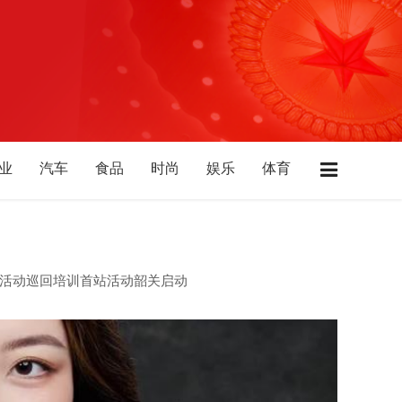
业
汽车
食品
时尚
娱乐
体育
店
广东
江苏
浙江
上海
湖南
北
陕西
山西
山东
西藏
青海
活动巡回培训首站活动韶关启动
从汽