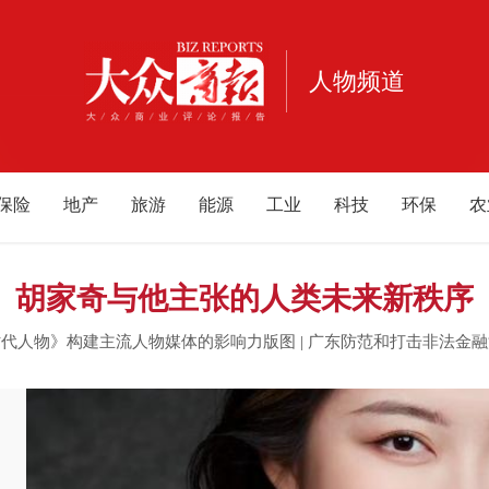
人物频道
保险
地产
旅游
能源
工业
科技
环保
农
宠物
健康
亲子
公益
电商
家居
酒业
酒
重庆
江西
海南
云南
北京
甘肃
河南
河
胡家奇与他主张的人类未来新秩序
内蒙古
游戏
母婴
时代人物》构建主流人物媒体的影响力版图
|
广东防范和打击非法金融