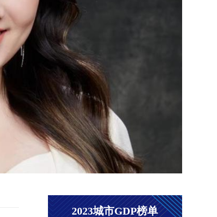
跨界
在瞬
力和
聚了
力、
中翻
一个
气的
式诠释.
2023城市GDP榜单