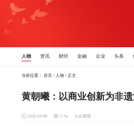
人物
资讯
财经
金融
企业
头条
文化艺术
音乐
旅游
教育
生活消费
当前位置：
首页
/
人物
/
正文
湖北
安徽
四川
贵州
广西
福建
新疆
宁夏
天津
吉林
辽宁
黑龙江
黄朝曦：以商业创新为非遗
2026-03-08
3.3w
大众商报