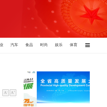
业
汽车
食品
时尚
娱乐
体育
店
广东
江苏
浙江
上海
湖南
北
陕西
山西
山东
西藏
青海
-
+
A
A