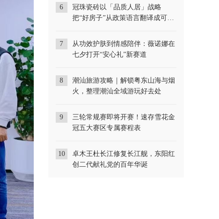
6
冠珠瓷砖以「品质人居」战略
把“好房子”从政策语言翻译成可交
付落地系统
7
从功效护肤到情感陪伴：薇诺娜在
七夕打开“安心礼”新赛道
8
潮汕旅游攻略｜解锁粤东山海与烟
火，整理潮汕全域游玩好去处
9
三轮常规赛即将开赛！速存雪花金
冠五大赛区专属赛程表
10
卓木王杜长江修复长江舰，东阳红
创二代献礼党的百年华诞