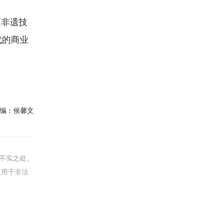
区非遗技
代的商业
编：
侯馨文
不实之处、
文用于非法