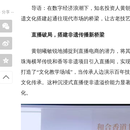
导语：在数字经济浪潮下，知名投资人黄朝曦
-
分享
--
遗文化搭建起通往现代市场的桥梁，让古老技
直播破局，搭建非遗传播新桥梁
黄朝曦敏锐地捕捉到直播电商的潜力，将其
珠海横琴传统和香等非遗项目引入直播间，实
打造了“文化教学场域”，当传承人边演示百年
文化传承。这种沉浸式直播使非遗溢价能力显
化。