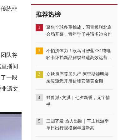
为传统非
推荐热榜
1
聚焦全球多重挑战，国青模联北京
会场开幕，青年学子共话多边合作
2
不怕拼体力！欧马可智蓝ES1纯电
轻卡怀挡新品解锁舒适高效运营新
，团队将
体验
其直播间
3
立秋启序暖居先行 阿里斯顿明装
与了一段
采暖邀您开启错峰安装黄金期
爱非遗文
4
野兽派×文淇｜七夕新香，无字情
书
5
三团齐发 热力出圈｜车主旅游季
单日出行规模创年度新高