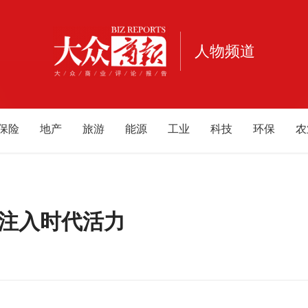
人物频道
保险
地产
旅游
能源
工业
科技
环保
农
宠物
健康
亲子
公益
电商
家居
酒业
酒
重庆
江西
海南
云南
北京
甘肃
河南
河
内蒙古
游戏
母婴
注入时代活力